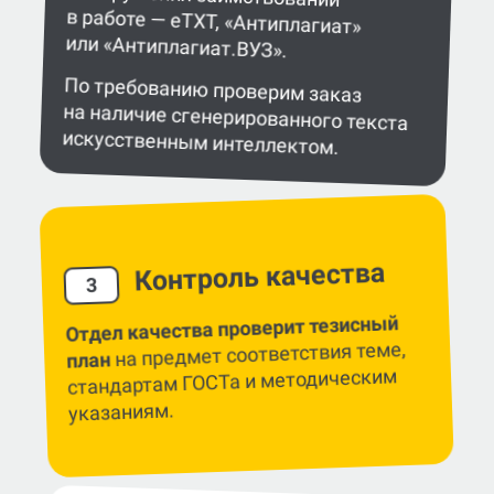
или «Антиплагиат.ВУЗ».
По требованию проверим заказ
на наличие сгенерированного текста
искусственным интеллектом.
Контроль качества
3
Отдел качества проверит тезисный
на предмет соответствия теме,
план
стандартам ГОСТа и методическим
указаниям.