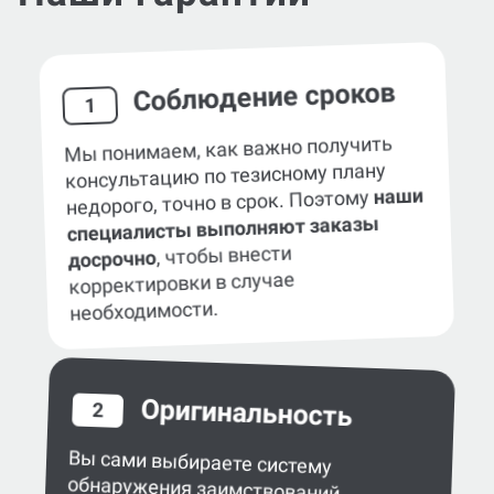
Соблюдение сроков
1
Мы понимаем, как важно получить
консультацию по тезисному плану
наши
недорого, точно в срок. Поэтому
специалисты выполняют заказы
, чтобы внести
досрочно
корректировки в случае
необходимости.
Оригинальность
2
Вы сами выбираете систему
обнаружения заимствований
в работе — eTXT, «Антиплагиат»