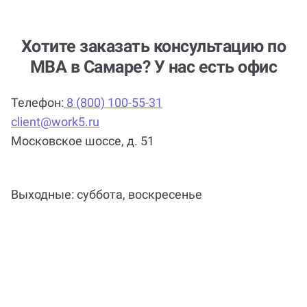
Можно ли вернуть деньги?
Хотите заказать консультацию по
MBA в Самаре? У нас есть офис
Помощь с услугой Задания MBA
Телефон:
8 (800) 100-55-31
нужна срочно (консультацией по
client@work5.ru
Заданиям МВА)?
Московское шоссе, д. 51
Почему выгодно заказать
Выходные: суббота, воскресенье
консультацию по заданию МВА на
Work5?
Когда и как нужно оплачивать
заказ?