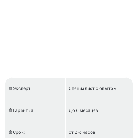
🟢Эксперт:
Специалист с опытом
🟢Гарантия:
До 6 месяцев
🟢Срок:
от 2-х часов